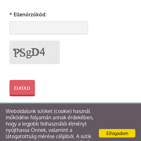
* Ellenőrzőkód:
Weboldalunk sütiket (cookie) használ
© 2026 - Bloch & Kormos Kft. Tervező és Építő Kft.
működése folyamán annak érdekében,
hogy a legjobb felhasználói élményt
Oldal információk
l
Adatkezelési tájékoztató
l
nyújthassa Önnek, valamint a
Elfogadom
Impresszum
látogatottság mérése céljából. A sütik