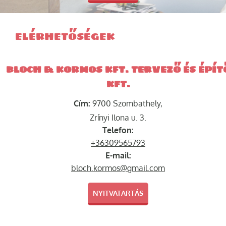
ELÉRHETŐSÉGEK
BLOCH & KORMOS KFT. TERVEZŐ ÉS ÉPÍT
KFT.
Cím:
9700 Szombathely,
Zrínyi Ilona u. 3.
Telefon:
+36309565793
E-mail:
bloch.kormos@gmail.com
NYITVATARTÁS