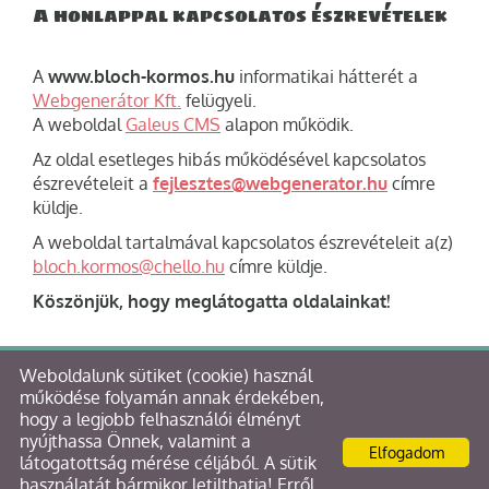
A honlappal kapcsolatos észrevételek
A
www.bloch-kormos.hu
informatikai hátterét a
Webgenerátor Kft.
felügyeli.
A weboldal
Galeus CMS
alapon működik.
Az oldal esetleges hibás működésével kapcsolatos
észrevételeit a
fejlesztes@webgenerator.hu
címre
küldje.
A weboldal tartalmával kapcsolatos észrevételeit a(z)
bloch.kormos@chello.hu
címre küldje.
Köszönjük, hogy meglátogatta oldalainkat!
Weboldalunk sütiket (cookie) használ
© 2026 - Bloch & Kormos Kft. Tervező és Építő Kft.
működése folyamán annak érdekében,
hogy a legjobb felhasználói élményt
Oldal információk
l
Adatkezelési tájékoztató
l
nyújthassa Önnek, valamint a
Elfogadom
Impresszum
látogatottság mérése céljából. A sütik
használatát bármikor letilthatja! Erről