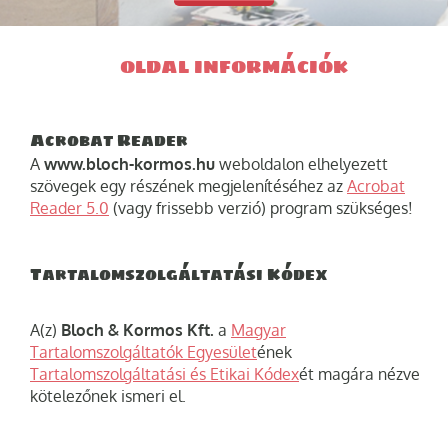
OLDAL INFORMÁCIÓK
Acrobat Reader
A
www.bloch-kormos.hu
weboldalon elhelyezett
szövegek egy részének megjelenítéséhez az
Acrobat
Reader 5.0
(vagy frissebb verzió) program szükséges!
Tartalomszolgáltatási Kódex
A(z)
Bloch & Kormos Kft.
a
Magyar
Tartalomszolgáltatók Egyesület
ének
Tartalomszolgáltatási és Etikai Kódex
ét magára nézve
kötelezőnek ismeri el.