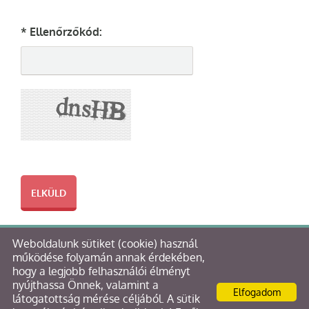
* Ellenőrzőkód:
Weboldalunk sütiket (cookie) használ
© 2026 - Bloch & Kormos Kft. Tervező és Építő Kft.
működése folyamán annak érdekében,
hogy a legjobb felhasználói élményt
Oldal információk
l
Adatkezelési tájékoztató
l
nyújthassa Önnek, valamint a
Elfogadom
Impresszum
látogatottság mérése céljából. A sütik