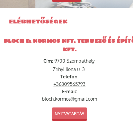
ELÉRHETŐSÉGEK
BLOCH & KORMOS KFT. TERVEZŐ ÉS ÉPÍT
KFT.
Cím:
9700 Szombathely,
Zrínyi Ilona u. 3.
Telefon:
+36309565793
E-mail:
bloch.kormos@gmail.com
NYITVATARTÁS